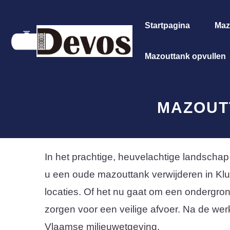
Spring
naar
Startpagina
Maz
de
Mazouttank opvullen
inhoud
MAZOUT
In het prachtige, heuvelachtige landscha
u een oude mazouttank verwijderen in Klui
locaties. Of het nu gaat om een ondergronds
zorgen voor een veilige afvoer. Na de werk
Vlaamse milieuwetgeving.