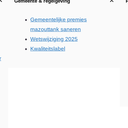
Gemeente & regelgeving
Gemeentelijke premies
mazouttank saneren
Wetswijziging 2025
Kwaliteitslabel
r