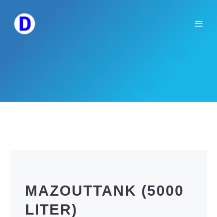
Spring
naar
Me
de
inhoud
MAZOUTTANK (5000
LITER)