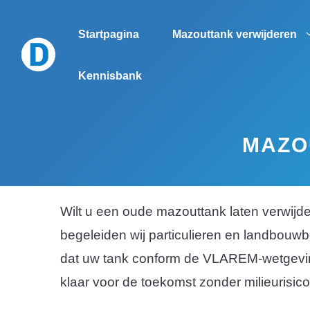
Spring
naar
Startpagina
Mazouttank verwijderen
de
Kennisbank
inhoud
MAZO
Wilt u een oude mazouttank laten verwijd
begeleiden wij particulieren en landbouwbe
dat uw tank conform de VLAREM-wetgeving
klaar voor de toekomst zonder milieurisico