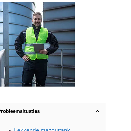
Probleemsituaties
Lekkende mazouttank