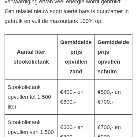
vervaardiging ervan veel energie wordt gebruikt.
Een relatief nieuw soort inerte hars is duurzamer in
gebruik en vult de mazouttank 100% op.
Gemiddelde
Gemiddelde
Aantal liter
prijs
prijs
stookolietank
opvullen
opvullen
zand
schuim
Stookolietank
€400,- en
€500,- en
opvullen tot 1.500
€600,-
€700,-
liter
Stookolietank
€600,- en
€700,- en
opvullen van 1.500
€800,-
€900,-