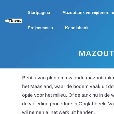
Spring
naar
Startpagina
Mazouttank verwijderen: re
de
Projectcases
Kennisbank
inhoud
MAZOUT
Bent u van plan om uw oude mazouttank de
het Maasland, waar de bodem vaak uit doo
optie voor het milieu. Of de tank nu in d
de volledige procedure in Opglabbeek. Van 
wij nemen al het werk uit handen.