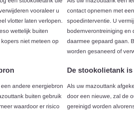
og een stookolietank die
Als uw mazouttank een lek
 verwijderen vooraleer u
contact opnemen met een 
el vlotter laten verlopen.
spoedinterventie. U vermij
so wettelijk buiten
bodemverontreiniging en
e kopers niet meteen op
daarmee gepaard gaan. Bij
worden gesaneerd of verw
bron
De stookolietank is
 een andere energiebron
Als uw mazouttank afgeke
mazouttank buiten gebruik
door een nieuwe, zal de 
 meer waardoor er risico
gereinigd worden alvorens