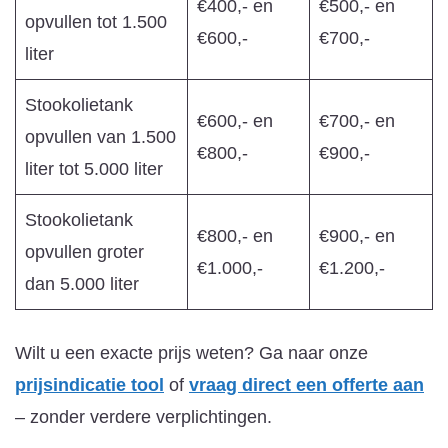
€400,- en
€500,- en
opvullen tot 1.500
€600,-
€700,-
liter
Stookolietank
€600,- en
€700,- en
opvullen van 1.500
€800,-
€900,-
liter tot 5.000 liter
Stookolietank
€800,- en
€900,- en
opvullen groter
€1.000,-
€1.200,-
dan 5.000 liter
Wilt u een exacte prijs weten? Ga naar onze
prijsindicatie tool
of
vraag direct een offerte aan
– zonder verdere verplichtingen.