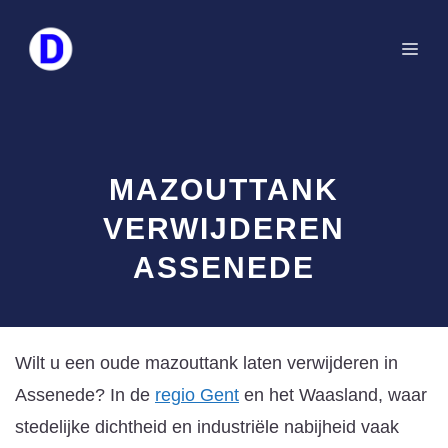
Spring
naar
Me
de
inhoud
MAZOUTTANK
VERWIJDEREN
ASSENEDE
Wilt u een oude mazouttank laten verwijderen in
Assenede? In de
regio Gent
en het Waasland, waar
stedelijke dichtheid en industriële nabijheid vaak