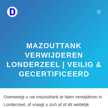
Spring
naar
Me
de
inhoud
MAZOUTTANK
VERWIJDEREN
LONDERZEEL | VEILIG &
GECERTIFICEERD
Overweegt u uw mazouttank te laten verwijderen in
Londerzeel, of vraagt u zich af of dit wettelijk